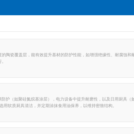
度的陶瓷覆盖层，能有效提升基材的防护性能，如增强绝缘性、耐腐蚀和
行。
热障防护（如聚硅氮烷基涂层），电力设备中提升耐磨性，以及日用厨具
先选用软质厨具清洁，并定期涂抹食用油保养，以维持密致结构。