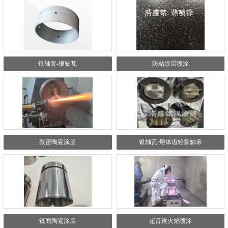
银轴套-银轴瓦
防粘涂层喷涂
致密陶瓷涂层
银轴瓦-熔体齿轮泵轴承
镜面陶瓷涂层
超音速火焰喷涂