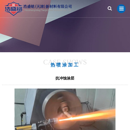
CASE SHOWS
热喷涂加工
抗冲蚀涂层